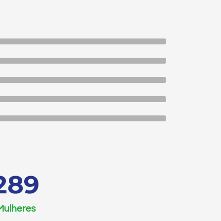
486
Mulheres