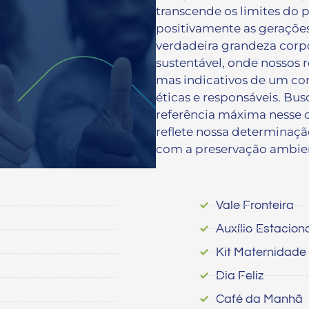
transcende os limites do 
positivamente as gerações
verdadeira grandeza corpo
sustentável, onde nossos 
mas indicativos de um c
éticas e responsáveis. Bu
referência máxima nesse
reflete nossa determinaçã
com a preservação ambien
Vale Fronteira
Auxílio Estacio
Kit Maternidade
Dia Feliz
Café da Manhã