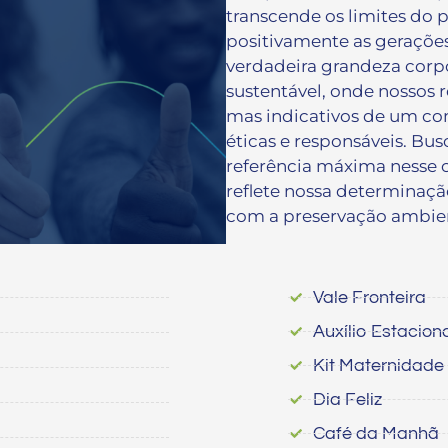
transcende os limites do 
positivamente as gerações
verdadeira grandeza corpo
sustentável, onde nossos 
mas indicativos de um c
éticas e responsáveis. Bu
referência máxima nesse
reflete nossa determinaçã
com a preservação ambien
Vale Fronteira
Auxílio Estacio
Kit Maternidade
Dia Feliz
Café da Manhã