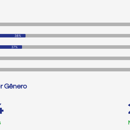
38%
37%
or Gênero
8
s