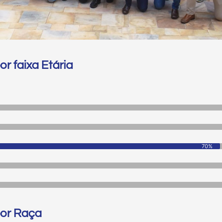
or faixa Etária
70%
por Raça