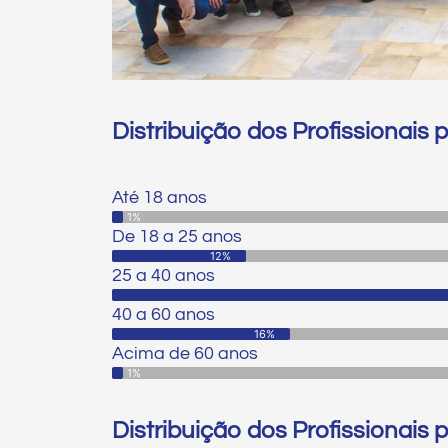
Distribuição dos Profissionais p
Até 18 anos
Até 18 anos
1%
De 18 a 25 anos
12%
25 a 40 anos
40 a 60 anos
16%
Acima de 60 anos
1%
Distribuição dos Profissionais 