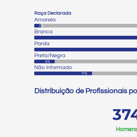
Raça Declarada
Amarela
Amarela
2%
Branca
Parda
Preta/Negra
6%
Não Informado
17%
Distribuição de Profissionais p
77
Homen