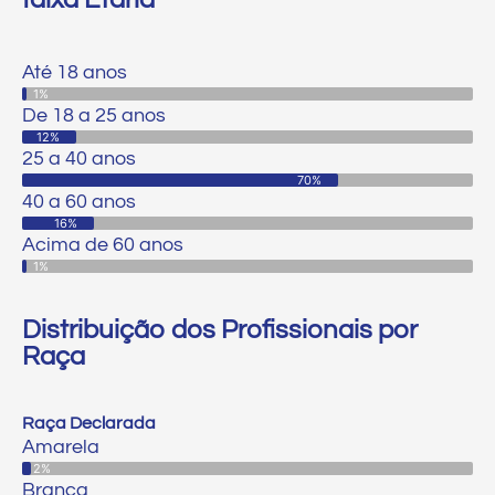
Até 18 anos
Até 18 anos
1%
De 18 a 25 anos
12%
25 a 40 anos
70%
40 a 60 anos
16%
Acima de 60 anos
1%
Distribuição dos Profissionais por
Raça
Raça Declarada
Amarela
Amarela
2%
Branca