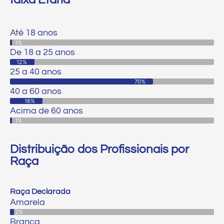
Até 18 anos
Até 18 anos
1%
De 18 a 25 anos
12%
25 a 40 anos
70%
40 a 60 anos
16%
Acima de 60 anos
1%
Distribuição dos Profissionais por
Raça
Raça Declarada
Amarela
Amarela
2%
Branca