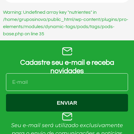
Warning: Undefined array key "nutrientes" in
/home/gruposinova/public_html/wp-content/plugins/pro-
elements/modules/dynamic-tags/pods/tags/pods-
base.php on line 35
Cadastre seu e-mail e receba
novidades
ENVIAR
Seu e-mail será utilizado exclusivamente
para o envio de comunicações e notícias