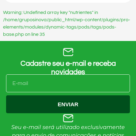
Warning: Undefined array key "nutrientes" in
/home/gruposinova/public_html/wp-content/plugins/pro-
elements/modules/dynamic-tags/pods/tags/pods-
base.php on line 35
Cadastre seu e-mail e receba
novidades
ENVIAR
Seu e-mail será utilizado exclusivamente
para o envio de comunicações e notícias